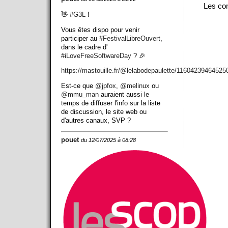
Les com
👋
#
G3L
!
Vous êtes dispo pour venir
participer au
#
FestivalLibreOuvert
,
dans le cadre d'
#
iLoveFreeSoftwareDay
? 🎉
https://
mastouille.fr/@lelabodepaulett
e/11604239464525
Est-ce que
@
jpfox
,
@
melinux
ou
@
mmu_man
auraient aussi le
temps de diffuser l'info sur la liste
de discussion, le site web ou
d'autres canaux, SVP ?
pouet
du 12/07/2025 à 08:28