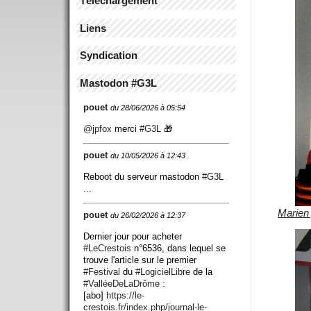
Téléchargement
Liens
Syndication
Mastodon #G3L
pouet
du 28/06/2026 à 05:54
@
jpfox
merci
#
G3L
🎁
pouet
du 10/05/2026 à 12:43
Reboot du serveur mastodon
#
G3L
...
Marien
pouet
du 26/02/2026 à 12:37
Dernier jour pour acheter
#
LeCrestois
n°6536, dans lequel se
trouve l'article sur le premier
#
Festival
du
#
LogicielLibre
de la
#
ValléeDeLaDrôme
:
[abo]
https://
le-
crestois.fr/index.php/journ
al-le-