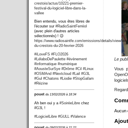
crestois/actus/10221-premier-
festival-du-logiciel-libre-dans-la-
vallee
Bien entendu, vous êtes libres de
l'écouter sur
#
RadioSaintFerréol
(avec plein d'autres articles
sélectionnés) ! 😉
https://www.
radiosaintfe.com/emissions/det
ails/view/lect
du-crestois-du-20-fevrier-2026
#
iLoveFS
#
FLO2026
Le publ
#
LélaboDePaulette
#
évènement
#
informatique
#
numérique
Vous p
#
AousteSurSye
#
Drôme
#
Cil
#
Linux
#
OSMAnd
#
Nextcloud
#
Lail
#
G3L
OpenOf
#
Gul
#
Chatons
#
Liodie
#
StopGafam
logiciel
#
Rézine
Regarde
pouet
du 13/02/2026 à 18:34
Comm
Ah ben oui y a
#
SoiréeLibre
chez
#
G3L
!
Aucun 
#
LogicielLibre
#
GULL
#
Valence
Ajou
pouet
du 09/02/2026 à 21:22