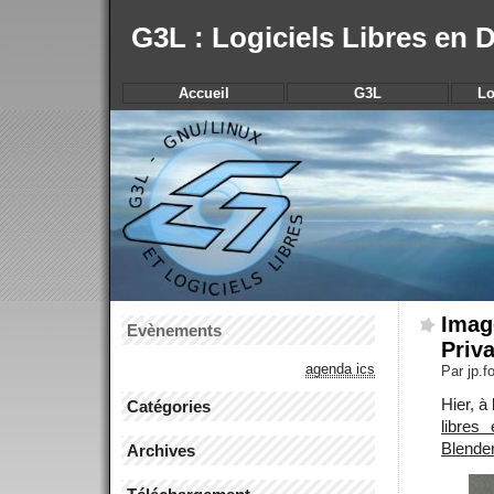
G3L : Logiciels Libres en
Accueil
G3L
Lo
Image
Evènements
Priv
agenda ics
Par jp.
Hier, à
Catégories
libres
Blende
Archives