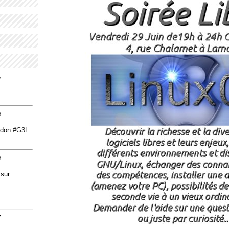
4
3
odon
#
G3L
3
 sur
..
7