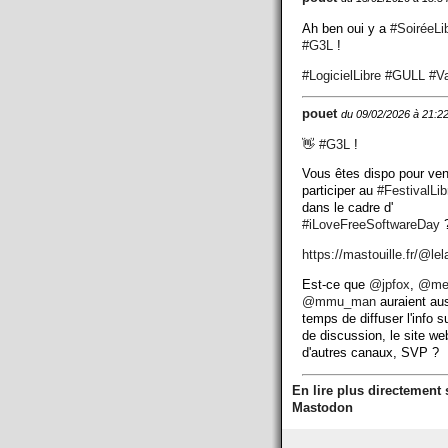
Ah ben oui y a
#
SoiréeLi
#
G3L
!
#
LogicielLibre
#
GULL
#
V
pouet
du 09/02/2026 à 21:2
👋
#
G3L
!
Vous êtes dispo pour ven
participer au
#
FestivalLi
dans le cadre d'
#
iLoveFreeSoftwareDay
?
https://
mastouille.fr/@lel
Est-ce que
@
jpfox
,
@
me
@
mmu_man
auraient aus
temps de diffuser l'info su
de discussion, le site we
d'autres canaux, SVP ?
En lire plus directement 
Mastodon