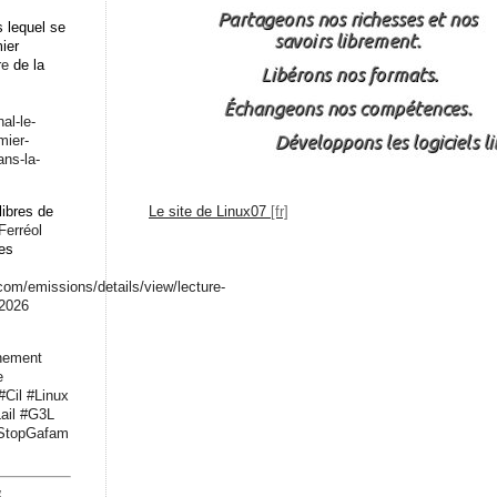
 lequel se
mier
re
de la
n
al-le-
mier-
ans-la-
libres de
Le site de Linux07
Ferréol
les
.com/emissions/det
ails/view/lecture-
-2026
nement
e
#
Cil
#
Linux
ail
#
G3L
StopGafam
4