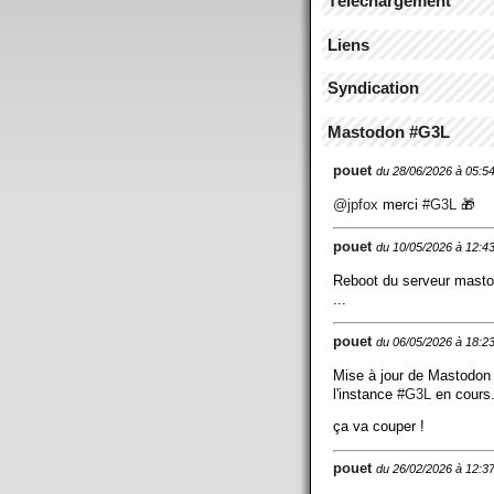
Téléchargement
Liens
Syndication
Mastodon #G3L
pouet
du 28/06/2026 à 05:5
@
jpfox
merci
#
G3L
🎁
pouet
du 10/05/2026 à 12:4
Reboot du serveur mast
...
pouet
du 06/05/2026 à 18:2
Mise à jour de Mastodon
l'instance
#
G3L
en cours.
ça va couper !
pouet
du 26/02/2026 à 12:3