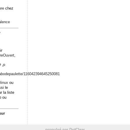
bre
chez
alence
2
ir
breOuvert
,
 🎉
abodepaulett
e/116042394645250081
linux
ou
si le
r la liste
b ou
sur
propulsé par DotClear