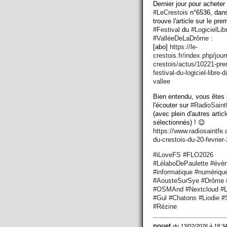
Dernier jour pour acheter
#
LeCrestois
n°6536, dans
trouve l'article sur le pre
#
Festival
du
#
LogicielLib
#
ValléeDeLaDrôme
:
[abo]
https://
le-
crestois.fr/index.php/jour
crestois/actus/10221-pre
festival-du-logiciel-libre-d
vallee
Bien entendu, vous êtes 
l'écouter sur
#
RadioSaint
(avec plein d'autres artic
sélectionnés) ! 😉
https://www.
radiosaintfe
du-crestois-du-20-fevrier
#
iLoveFS
#
FLO2026
#
LélaboDePaulette
#
évè
#
informatique
#
numériqu
#
AousteSurSye
#
Drôme
#
OSMAnd
#
Nextcloud
#
L
#
Gul
#
Chatons
#
Liodie
#
#
Rézine
pouet
du 13/02/2026 à 18:3