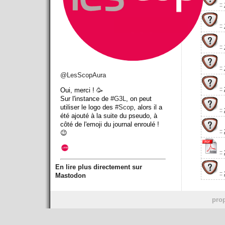
::
::
::
::
@
LesScopAura
::
Oui, merci ! 🥳
Sur l'instance de
#
G3L
, on peut
utiliser le logo des
#
Scop
, alors il a
::
été ajouté à la suite du pseudo, à
côté de l'emoji du journal enroulé !
::
😉
::
En lire plus directement sur
::
Mastodon
prop