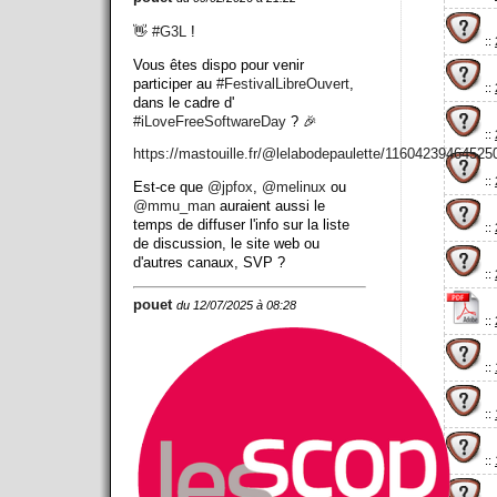
👋
#
G3L
!
::
Vous êtes dispo pour venir
participer au
#
FestivalLibreOuvert
,
::
dans le cadre d'
#
iLoveFreeSoftwareDay
? 🎉
::
https://
mastouille.fr/@lelabodepaulett
e/11604239464525
::
Est-ce que
@
jpfox
,
@
melinux
ou
@
mmu_man
auraient aussi le
temps de diffuser l'info sur la liste
::
de discussion, le site web ou
d'autres canaux, SVP ?
::
pouet
du 12/07/2025 à 08:28
::
::
::
::