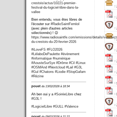
crestois/actus/10221-premier-
::
festival-du-logiciel-libre-dans-la-
vallee
::
Bien entendu, vous êtes libres de
l'écouter sur
#
RadioSaintFerréol
::
(avec plein d'autres articles
sélectionnés) ! 😉
https://www.
radiosaintfe.com/emissions/det
ails/view/lect
::
du-crestois-du-20-fevrier-2026
#
iLoveFS
#
FLO2026
::
#
LélaboDePaulette
#
évènement
#
informatique
#
numérique
::
#
AousteSurSye
#
Drôme
#
Cil
#
Linux
#
OSMAnd
#
Nextcloud
#
Lail
#
G3L
#
Gul
#
Chatons
#
Liodie
#
StopGafam
::
#
Rézine
::
pouet
du 13/02/2026 à 18:34
::
Ah ben oui y a
#
SoiréeLibre
chez
#
G3L
!
::
#
LogicielLibre
#
GULL
#
Valence
::
pouet
du 09/02/2026 à 21:22