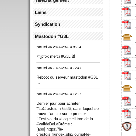
Téléchargement
::
Liens
::
Syndication
::
Mastodon #G3L
::
pouet
du 28/06/2026 à 05:54
::
@
jpfox
merci
#
G3L
🎁
::
pouet
du 10/05/2026 à 12:43
Reboot du serveur mastodon
#
G3L
::
...
::
pouet
du 26/02/2026 à 12:37
Dernier jour pour acheter
::
#
LeCrestois
n°6536, dans lequel se
trouve l'article sur le premier
::
#
Festival
du
#
LogicielLibre
de la
#
ValléeDeLaDrôme
:
[abo]
https://
le-
::
crestois.fr/index.php/journ
al-le-