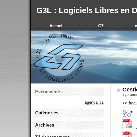
G3L : Logiciels Libres en
Accueil
G3L
Lo
Gesti
Evènements
Il y a act
agenda ics
>>
Accu
Fichier
Catégories
Archives
::