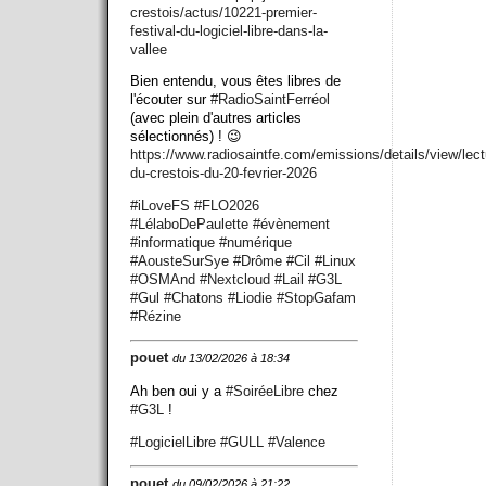
crestois/actus/10221-premier-
festival-du-logiciel-libre-dans-la-
vallee
Bien entendu, vous êtes libres de
l'écouter sur
#
RadioSaintFerréol
(avec plein d'autres articles
sélectionnés) ! 😉
https://www.
radiosaintfe.com/emissions/det
ails/view/lect
du-crestois-du-20-fevrier-2026
#
iLoveFS
#
FLO2026
#
LélaboDePaulette
#
évènement
#
informatique
#
numérique
#
AousteSurSye
#
Drôme
#
Cil
#
Linux
#
OSMAnd
#
Nextcloud
#
Lail
#
G3L
#
Gul
#
Chatons
#
Liodie
#
StopGafam
#
Rézine
pouet
du 13/02/2026 à 18:34
Ah ben oui y a
#
SoiréeLibre
chez
#
G3L
!
#
LogicielLibre
#
GULL
#
Valence
pouet
du 09/02/2026 à 21:22