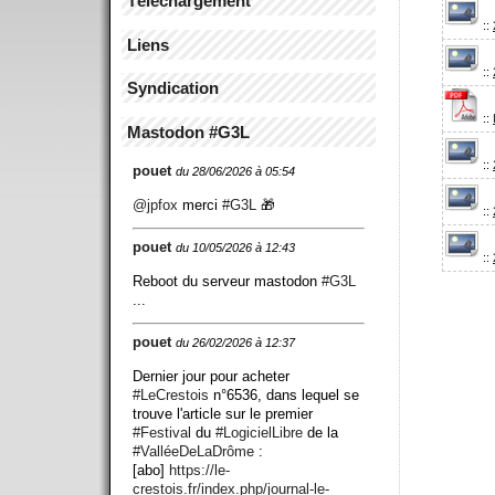
Téléchargement
::
Liens
::
Syndication
::
Mastodon #G3L
::
pouet
du 28/06/2026 à 05:54
@
jpfox
merci
#
G3L
🎁
::
pouet
du 10/05/2026 à 12:43
::
Reboot du serveur mastodon
#
G3L
...
pouet
du 26/02/2026 à 12:37
Dernier jour pour acheter
#
LeCrestois
n°6536, dans lequel se
trouve l'article sur le premier
#
Festival
du
#
LogicielLibre
de la
#
ValléeDeLaDrôme
:
[abo]
https://
le-
crestois.fr/index.php/journ
al-le-