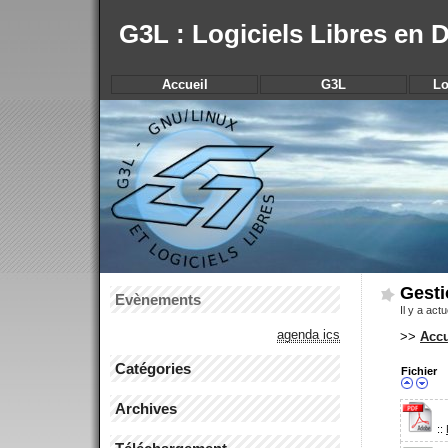
G3L : Logiciels Libres en
Accueil
G3L
Lo
Gesti
Evènements
Il y a act
agenda ics
>>
Accu
Catégories
Fichier
Archives
::