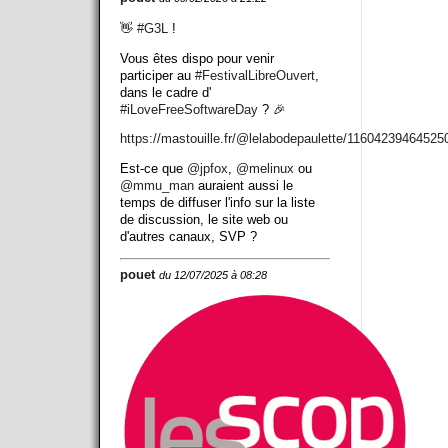
👋
#
G3L
!
Vous êtes dispo pour venir
participer au
#
FestivalLibreOuvert
,
dans le cadre d'
#
iLoveFreeSoftwareDay
? 🎉
https://
mastouille.fr/@lelabodepaulett
e/11604239464525
Est-ce que
@
jpfox
,
@
melinux
ou
@
mmu_man
auraient aussi le
temps de diffuser l'info sur la liste
de discussion, le site web ou
d'autres canaux, SVP ?
pouet
du 12/07/2025 à 08:28