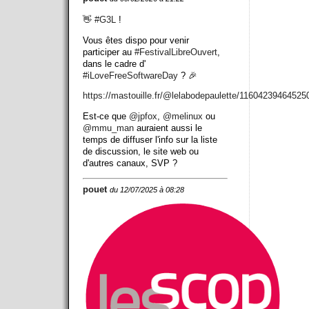
👋
#
G3L
!
Vous êtes dispo pour venir
participer au
#
FestivalLibreOuvert
,
dans le cadre d'
#
iLoveFreeSoftwareDay
? 🎉
https://
mastouille.fr/@lelabodepaulett
e/11604239464525
Est-ce que
@
jpfox
,
@
melinux
ou
@
mmu_man
auraient aussi le
temps de diffuser l'info sur la liste
de discussion, le site web ou
d'autres canaux, SVP ?
pouet
du 12/07/2025 à 08:28