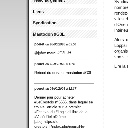
Téléchargement
Syndic
nombre
Liens
rendez-
villes 
Syndication
d'Orie
Intérieu
Mastodon #G3L
Alors 
pouet
du 28/06/2026 à 05:54
Loppsi
organis
@
jpfox
merci
#
G3L
🎁
son sit
pouet
du 10/05/2026 à 12:43
Lire la 
Reboot du serveur mastodon
#
G3L
...
pouet
du 26/02/2026 à 12:37
Dernier jour pour acheter
#
LeCrestois
n°6536, dans lequel se
trouve l'article sur le premier
#
Festival
du
#
LogicielLibre
de la
#
ValléeDeLaDrôme
:
[abo]
https://
le-
crestois.fr/index.php/journ
al-le-