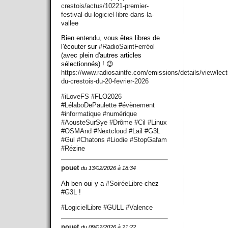
crestois/actus/10221-premier-
festival-du-logiciel-libre-dans-la-
vallee
Bien entendu, vous êtes libres de
l'écouter sur
#
RadioSaintFerréol
(avec plein d'autres articles
sélectionnés) ! 😉
https://www.
radiosaintfe.com/emissions/det
ails/view/lect
du-crestois-du-20-fevrier-2026
#
iLoveFS
#
FLO2026
#
LélaboDePaulette
#
évènement
#
informatique
#
numérique
#
AousteSurSye
#
Drôme
#
Cil
#
Linux
#
OSMAnd
#
Nextcloud
#
Lail
#
G3L
#
Gul
#
Chatons
#
Liodie
#
StopGafam
#
Rézine
pouet
du 13/02/2026 à 18:34
Ah ben oui y a
#
SoiréeLibre
chez
#
G3L
!
#
LogicielLibre
#
GULL
#
Valence
pouet
du 09/02/2026 à 21:22