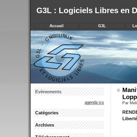
G3L : Logiciels Libres en
Accueil
G3L
Lo
Manif
Evènements
Lopp
agenda ics
Par Meli
RENDE
Catégories
Libert
Archives