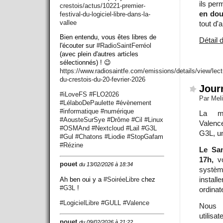
ils per
crestois/actus/10221-premier-
en dou
festival-du-logiciel-libre-dans-la-
vallee
tout d'
Bien entendu, vous êtes libres de
Détail
l'écouter sur
#
RadioSaintFerréol
(avec plein d'autres articles
sélectionnés) ! 😉
https://www.
radiosaintfe.com/emissions/det
ails/view/lect
du-crestois-du-20-fevrier-2026
Jour
#
iLoveFS
#
FLO2026
Par Mel
#
LélaboDePaulette
#
évènement
#
informatique
#
numérique
La mé
#
AousteSurSye
#
Drôme
#
Cil
#
Linux
Valenc
#
OSMAnd
#
Nextcloud
#
Lail
#
G3L
G3L, un
#
Gul
#
Chatons
#
Liodie
#
StopGafam
#
Rézine
Le Sa
17h,
vo
pouet
du 13/02/2026 à 18:34
systèm
insta
Ah ben oui y a
#
SoiréeLibre
chez
#
G3L
!
ordinat
#
LogicielLibre
#
GULL
#
Valence
Nous
utilisa
pouet
du 09/02/2026 à 21:22