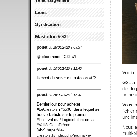
Téléchargement
Liens
Syndication
Mastodon #G3L
pouet
du 28/06/2026 à 05:54
@
jpfox
merci
#
G3L
🎁
pouet
du 10/05/2026 à 12:43
Voici u
Reboot du serveur mastodon
#
G3L
G3L a 
...
des log
prime q
pouet
du 26/02/2026 à 12:37
Dernier jour pour acheter
Vous p
#
LeCrestois
n°6536, dans lequel se
fichier
trouve l'article sur le premier
une ima
#
Festival
du
#
LogicielLibre
de la
#
ValléeDeLaDrôme
:
Nous av
[abo]
https://
le-
multi-p
crestois.fr/index.php/journ
al-le-