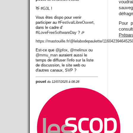
voudr
sauve
👋
#
G3L
!
défragm
Vous êtes dispo pour venir
participer au
#
FestivalLibreOuvert
,
Pour p
dans le cadre d'
consu
#
iLoveFreeSoftwareDay
? 🎉
Prépara
https://
mastouille.fr/@lelabodepaulett
e/11604239464525
Est-ce que
@
jpfox
,
@
melinux
ou
@
mmu_man
auraient aussi le
temps de diffuser l'info sur la liste
de discussion, le site web ou
d'autres canaux, SVP ?
pouet
du 12/07/2025 à 08:28