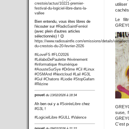
crestois/actus/10221-premier-
utilise
festival-du-logiciel-libre-dans-la-
cachés
vallee
Le fil
Bien entendu, vous êtes libres de
GREYCst
l'écouter sur
#
RadioSaintFerréol
(avec plein d'autres articles
sélectionnés) ! 😉
https://www.
radiosaintfe.com/emissions/det
ails/view/lect
du-crestois-du-20-fevrier-2026
#
iLoveFS
#
FLO2026
#
LélaboDePaulette
#
évènement
#
informatique
#
numérique
#
AousteSurSye
#
Drôme
#
Cil
#
Linux
#
OSMAnd
#
Nextcloud
#
Lail
#
G3L
#
Gul
#
Chatons
#
Liodie
#
StopGafam
#
Rézine
pouet
du 13/02/2026 à 18:34
Ah ben oui y a
#
SoiréeLibre
chez
GREYCs
#
G3L
!
suse, 
#
LogicielLibre
#
GULL
#
Valence
GREYC 
C'est p
pouet
du 09/02/2026 à 21:22