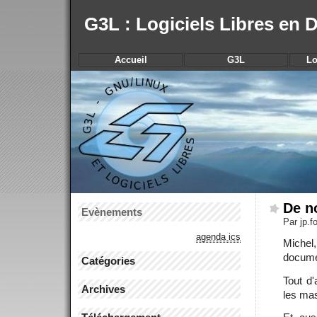
G3L : Logiciels Libres en
Accueil
G3L
Lo
De n
Evènements
Par jp.
agenda ics
Michel
documen
Catégories
Tout d
Archives
les mas