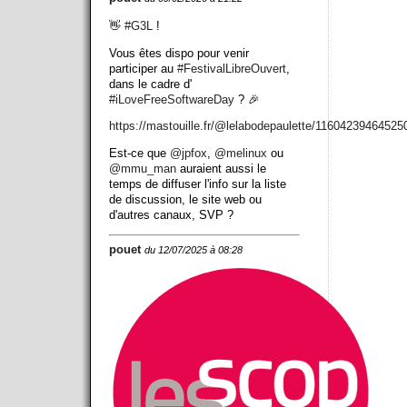
👋
#
G3L
!
Vous êtes dispo pour venir
participer au
#
FestivalLibreOuvert
,
dans le cadre d'
#
iLoveFreeSoftwareDay
? 🎉
https://
mastouille.fr/@lelabodepaulett
e/11604239464525
Est-ce que
@
jpfox
,
@
melinux
ou
@
mmu_man
auraient aussi le
temps de diffuser l'info sur la liste
de discussion, le site web ou
d'autres canaux, SVP ?
pouet
du 12/07/2025 à 08:28