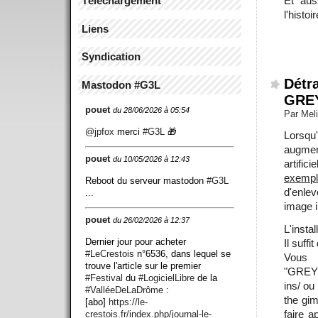
Téléchargement
Et au
l'histoi
Liens
Syndication
Détr
Mastodon #G3L
GREY
pouet
du 28/06/2026 à 05:54
Par Mel
@
jpfox
merci
#
G3L
🎁
Lorsqu'
augmen
pouet
du 10/05/2026 à 12:43
artific
exempl
Reboot du serveur mastodon
#
G3L
d'enle
...
image 
pouet
du 26/02/2026 à 12:37
L'instal
Dernier jour pour acheter
Il suffi
#
LeCrestois
n°6536, dans lequel se
Vou
trouve l'article sur le premier
"GREYC
#
Festival
du
#
LogicielLibre
de la
ins/ ou
#
ValléeDeLaDrôme
:
the gim
[abo]
https://
le-
faire 
crestois.fr/index.php/journ
al-le-