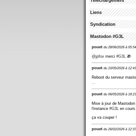
Téléchargement
Liens
Syndication
Mastodon #G3L
pouet
du 28/06/2026 à 05:5
@
jpfox
merci
#
G3L
🎁
pouet
du 10/05/2026 à 12:4
Reboot du serveur mast
...
pouet
du 06/05/2026 à 18:2
Mise à jour de Mastodon
l'instance
#
G3L
en cours.
ça va couper !
pouet
du 26/02/2026 à 12:3