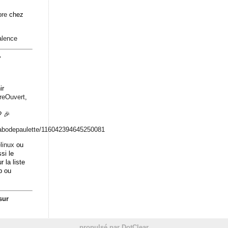
bre
chez
alence
2
ir
breOuvert
,
 🎉
abodepaulett
e/116042394645250081
linux
ou
si le
r la liste
b ou
sur
propulsé par DotClear