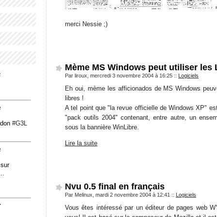
merci Nessie ;)
Mème MS Windows peut utiliser les L
4
Par liroux, mercredi 3 novembre 2004 à 16:25
::
Logiciels
Eh oui, mème les afficionados de MS Windows peuven
libres !
A tel point que "la revue officielle de Windows XP" est
3
"pack outils 2004" contenant, entre autre, un ensem
odon
#
G3L
sous la bannière WinLibre.
Lire la suite
3
 sur
..
Nvu 0.5 final en français
Par Melinux, mardi 2 novembre 2004 à 12:41
::
Logiciels
7
Vous êtes intéressé par un éditeur de pages web