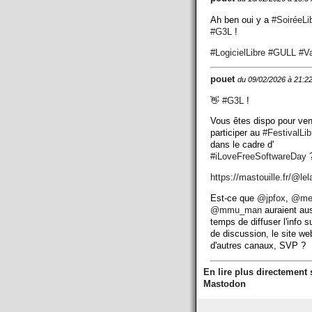
Ah ben oui y a
#
SoiréeLi
#
G3L
!
#
LogicielLibre
#
GULL
#
V
pouet
du 09/02/2026 à 21:2
👋
#
G3L
!
Vous êtes dispo pour ven
participer au
#
FestivalLi
dans le cadre d'
#
iLoveFreeSoftwareDay
?
https://
mastouille.fr/@lel
Est-ce que
@
jpfox
,
@
me
@
mmu_man
auraient aus
temps de diffuser l'info su
de discussion, le site we
d'autres canaux, SVP ?
En lire plus directement 
Mastodon