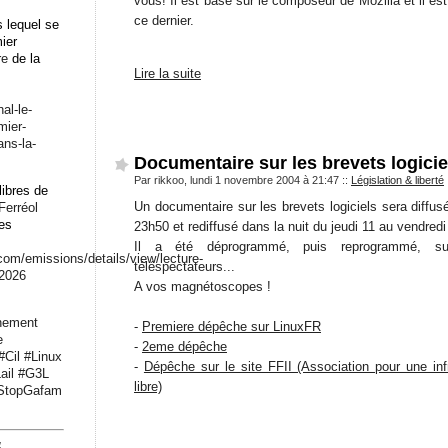
vous! Il est basé sur le composeur de Mozilla et il es
ce dernier.
 lequel se
mier
re
de la
Lire la suite
n
al-le-
mier-
ans-la-
Documentaire sur les brevets logicie
Par rikkoo, lundi 1 novembre 2004 à 21:47
::
Législation & liberté
libres de
Un documentaire sur les brevets logiciels sera diffu
Ferréol
les
23h50 et rediffusé dans la nuit du jeudi 11 au vendre
Il a été déprogrammé, puis reprogrammé, su
.com/emissions/det
ails/view/lecture-
téléspectateurs...
-2026
A vos magnétoscopes !
nement
-
Premiere dépêche sur LinuxFR
e
-
2eme dépêche
#
Cil
#
Linux
-
Dépêche sur le site FFII (Association pour une infr
ail
#
G3L
libre)
StopGafam
4