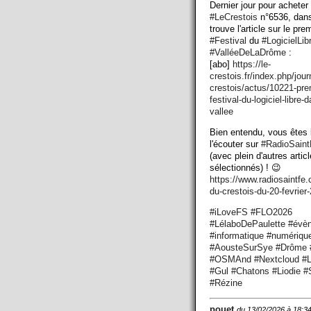
Dernier jour pour acheter
#
LeCrestois
n°6536, dans
trouve l'article sur le pre
#
Festival
du
#
LogicielLib
#
ValléeDeLaDrôme
:
[abo]
https://
le-
crestois.fr/index.php/jour
crestois/actus/10221-pre
festival-du-logiciel-libre-d
vallee
Bien entendu, vous êtes 
l'écouter sur
#
RadioSaint
(avec plein d'autres artic
sélectionnés) ! 😉
https://www.
radiosaintfe
du-crestois-du-20-fevrier
#
iLoveFS
#
FLO2026
#
LélaboDePaulette
#
évè
#
informatique
#
numériqu
#
AousteSurSye
#
Drôme
#
OSMAnd
#
Nextcloud
#
L
#
Gul
#
Chatons
#
Liodie
#
#
Rézine
pouet
du 13/02/2026 à 18:3