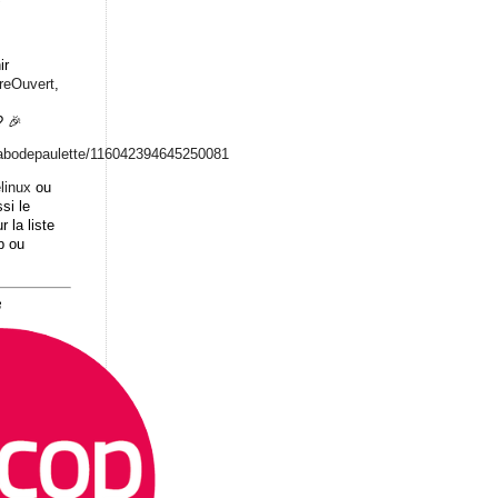
ir
breOuvert
,
 🎉
abodepaulett
e/116042394645250081
linux
ou
si le
r la liste
b ou
8