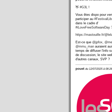
👋
#
G3L
!
Vous êtes dispo pour ven
participer au
#
FestivalLi
dans le cadre d'
#
iLoveFreeSoftwareDay
?
https://
mastouille.fr/@lel
Est-ce que
@
jpfox
,
@
me
@
mmu_man
auraient aus
temps de diffuser l'info su
de discussion, le site we
d'autres canaux, SVP ?
pouet
du 12/07/2025 à 08:2