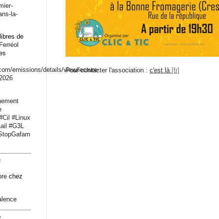
mier-
ans-la-
libres de
Ferréol
les
.com/emissions/det
ails/view/lecture-
Pour contacter l'association :
c'est là
-2026
nement
e
#
Cil
#
Linux
ail
#
G3L
StopGafam
4
bre
chez
alence
2