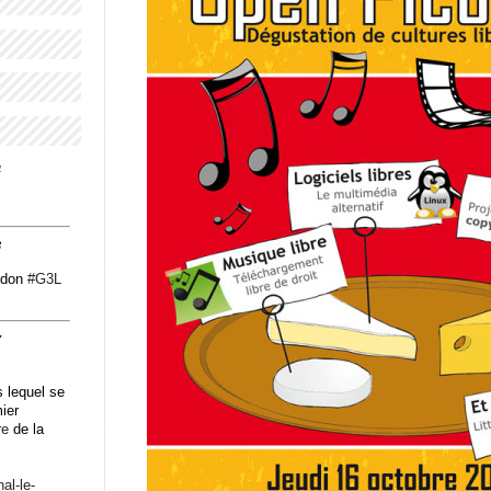
4
3
odon
#
G3L
7
 lequel se
mier
re
de la
n
al-le-