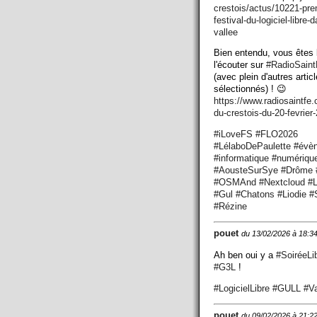
crestois/actus/10221-pre
festival-du-logiciel-libre-d
vallee
Bien entendu, vous êtes 
l'écouter sur
#
RadioSaint
(avec plein d'autres artic
sélectionnés) ! 😉
https://www.
radiosaintfe
du-crestois-du-20-fevrier
#
iLoveFS
#
FLO2026
#
LélaboDePaulette
#
évè
#
informatique
#
numériqu
#
AousteSurSye
#
Drôme
#
OSMAnd
#
Nextcloud
#
L
#
Gul
#
Chatons
#
Liodie
#
#
Rézine
pouet
du 13/02/2026 à 18:3
Ah ben oui y a
#
SoiréeLi
#
G3L
!
#
LogicielLibre
#
GULL
#
V
pouet
du 09/02/2026 à 21:2