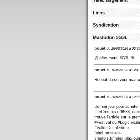
Téléchargement
Liens
Syndication
Mastodon #G3L
pouet
du 28/06/2026 à 05:5
@
jpfox
merci
#
G3L
🎁
pouet
du 10/05/2026 à 12:4
Reboot du serveur mast
...
pouet
du 26/02/2026 à 12:3
Dernier jour pour acheter
#
LeCrestois
n°6536, dans
trouve l'article sur le pre
#
Festival
du
#
LogicielLib
#
ValléeDeLaDrôme
:
[abo]
https://
le-
crestois.fr/index.php/jour