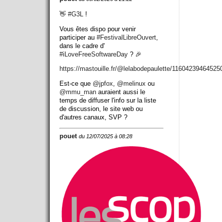
👋
#
G3L
!
Vous êtes dispo pour venir
participer au
#
FestivalLibreOuvert
,
dans le cadre d'
#
iLoveFreeSoftwareDay
? 🎉
https://
mastouille.fr/@lelabodepaulett
e/11604239464525
Est-ce que
@
jpfox
,
@
melinux
ou
@
mmu_man
auraient aussi le
temps de diffuser l'info sur la liste
de discussion, le site web ou
d'autres canaux, SVP ?
pouet
du 12/07/2025 à 08:28