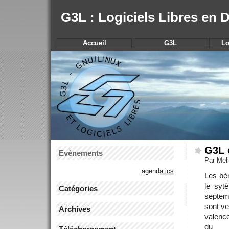
G3L : Logiciels Libres en
Accueil
G3L
Lo
G3L 
Evènements
Par Mel
agenda ics
Les bén
le syt
Catégories
septem
sont ve
Archives
valence
du n