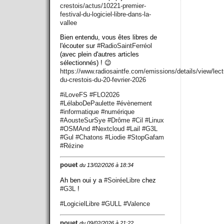
crestois/actus/10221-premier-
festival-du-logiciel-libre-dans-la-
vallee
Bien entendu, vous êtes libres de
l'écouter sur
#
RadioSaintFerréol
(avec plein d'autres articles
sélectionnés) ! 😉
https://www.
radiosaintfe.com/emissions/det
ails/view/lect
du-crestois-du-20-fevrier-2026
#
iLoveFS
#
FLO2026
#
LélaboDePaulette
#
évènement
#
informatique
#
numérique
#
AousteSurSye
#
Drôme
#
Cil
#
Linux
#
OSMAnd
#
Nextcloud
#
Lail
#
G3L
#
Gul
#
Chatons
#
Liodie
#
StopGafam
#
Rézine
pouet
du 13/02/2026 à 18:34
Ah ben oui y a
#
SoiréeLibre
chez
#
G3L
!
#
LogicielLibre
#
GULL
#
Valence
pouet
du 09/02/2026 à 21:22