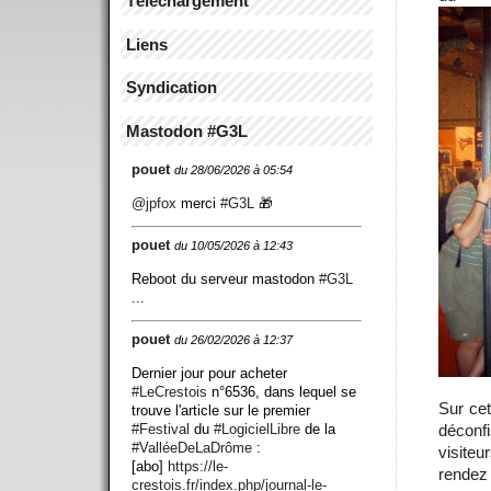
Téléchargement
Liens
Syndication
Mastodon #G3L
pouet
du 28/06/2026 à 05:54
@
jpfox
merci
#
G3L
🎁
pouet
du 10/05/2026 à 12:43
Reboot du serveur mastodon
#
G3L
...
pouet
du 26/02/2026 à 12:37
Dernier jour pour acheter
#
LeCrestois
n°6536, dans lequel se
Sur cet
trouve l'article sur le premier
#
Festival
du
#
LogicielLibre
de la
déconf
#
ValléeDeLaDrôme
:
visiteu
[abo]
https://
le-
rendez 
crestois.fr/index.php/journ
al-le-