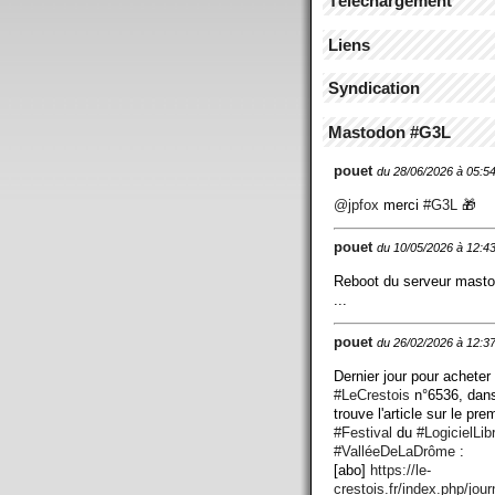
Téléchargement
Liens
Syndication
Mastodon #G3L
pouet
du 28/06/2026 à 05:5
@
jpfox
merci
#
G3L
🎁
pouet
du 10/05/2026 à 12:4
Reboot du serveur mast
...
pouet
du 26/02/2026 à 12:3
Dernier jour pour acheter
#
LeCrestois
n°6536, dans
trouve l'article sur le pre
#
Festival
du
#
LogicielLib
#
ValléeDeLaDrôme
:
[abo]
https://
le-
crestois.fr/index.php/jour