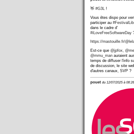
👋
#
G3L
!
Vous êtes dispo pour ven
participer au
#
FestivalLi
dans le cadre d'
#
iLoveFreeSoftwareDay
?
https://
mastouille.fr/@lel
Est-ce que
@
jpfox
,
@
me
@
mmu_man
auraient aus
temps de diffuser l'info su
de discussion, le site we
d'autres canaux, SVP ?
pouet
du 12/07/2025 à 08:2