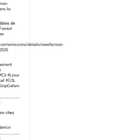
mier-
ans-la-
libres de
Ferréol
les
.com/emissions/det
ails/view/lecture-
-2026
nement
e
#
Cil
#
Linux
ail
#
G3L
StopGafam
4
bre
chez
alence
2