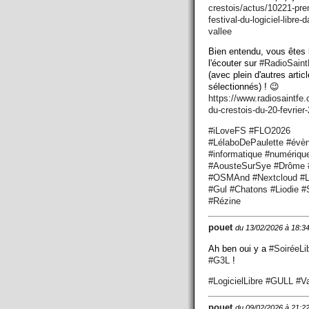
crestois/actus/10221-pre
festival-du-logiciel-libre-d
vallee
Bien entendu, vous êtes 
l'écouter sur
#
RadioSaint
(avec plein d'autres artic
sélectionnés) ! 😉
https://www.
radiosaintfe
du-crestois-du-20-fevrier
#
iLoveFS
#
FLO2026
#
LélaboDePaulette
#
évè
#
informatique
#
numériqu
#
AousteSurSye
#
Drôme
#
OSMAnd
#
Nextcloud
#
L
#
Gul
#
Chatons
#
Liodie
#
#
Rézine
pouet
du 13/02/2026 à 18:3
Ah ben oui y a
#
SoiréeLi
#
G3L
!
#
LogicielLibre
#
GULL
#
V
pouet
du 09/02/2026 à 21:2