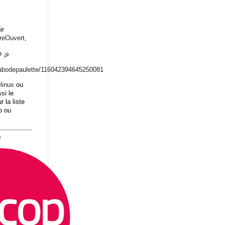
ir
breOuvert
,
 🎉
abodepaulett
e/116042394645250081
linux
ou
si le
r la liste
b ou
8