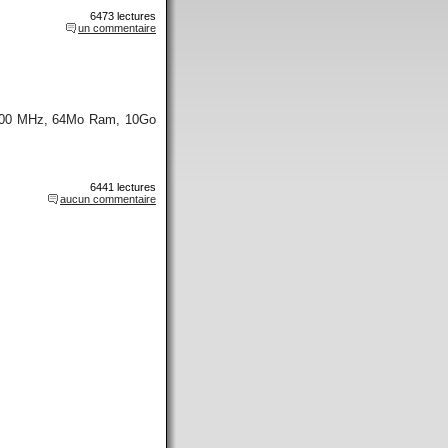
6473 lectures
un commentaire
 400 MHz, 64Mo Ram, 10Go
6441 lectures
aucun commentaire