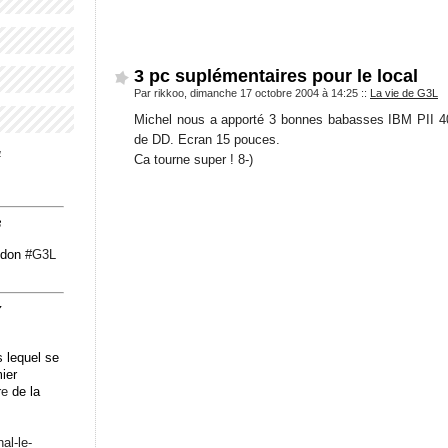
3 pc suplémentaires pour le local
Par rikkoo, dimanche 17 octobre 2004 à 14:25
::
La vie de G3L
Michel nous a apporté 3 bonnes babasses IBM PII
de DD. Ecran 15 pouces.
4
Ca tourne super ! 8-)
3
odon
#
G3L
7
 lequel se
mier
re
de la
n
al-le-