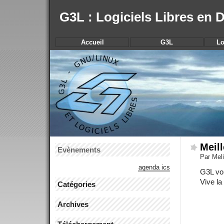
G3L : Logiciels Libres en
Accueil
G3L
Lo
Meil
Evènements
Par Meli
agenda ics
G3L vo
Vive la 
Catégories
Archives