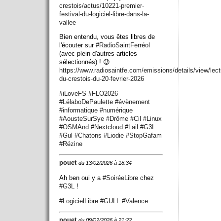
crestois/actus/10221-premier-
festival-du-logiciel-libre-dans-la-
vallee
Bien entendu, vous êtes libres de
l'écouter sur
#
RadioSaintFerréol
(avec plein d'autres articles
sélectionnés) ! 😉
https://www.
radiosaintfe.com/emissions/det
ails/view/lect
du-crestois-du-20-fevrier-2026
#
iLoveFS
#
FLO2026
#
LélaboDePaulette
#
évènement
#
informatique
#
numérique
#
AousteSurSye
#
Drôme
#
Cil
#
Linux
#
OSMAnd
#
Nextcloud
#
Lail
#
G3L
#
Gul
#
Chatons
#
Liodie
#
StopGafam
#
Rézine
pouet
du 13/02/2026 à 18:34
Ah ben oui y a
#
SoiréeLibre
chez
#
G3L
!
#
LogicielLibre
#
GULL
#
Valence
pouet
du 09/02/2026 à 21:22