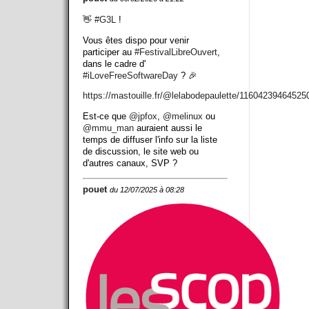
👋
#
G3L
!
Vous êtes dispo pour venir
participer au
#
FestivalLibreOuvert
,
dans le cadre d'
#
iLoveFreeSoftwareDay
? 🎉
https://
mastouille.fr/@lelabodepaulett
e/11604239464525
Est-ce que
@
jpfox
,
@
melinux
ou
@
mmu_man
auraient aussi le
temps de diffuser l'info sur la liste
de discussion, le site web ou
d'autres canaux, SVP ?
pouet
du 12/07/2025 à 08:28