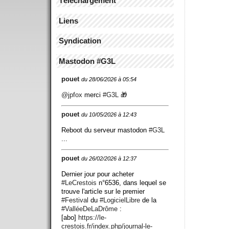
Téléchargement
Liens
Syndication
Mastodon #G3L
pouet
du 28/06/2026 à 05:54
@
jpfox
merci
#
G3L
🎁
pouet
du 10/05/2026 à 12:43
Reboot du serveur mastodon
#
G3L
...
pouet
du 26/02/2026 à 12:37
Dernier jour pour acheter
#
LeCrestois
n°6536, dans lequel se
trouve l'article sur le premier
#
Festival
du
#
LogicielLibre
de la
#
ValléeDeLaDrôme
:
[abo]
https://
le-
crestois.fr/index.php/journ
al-le-