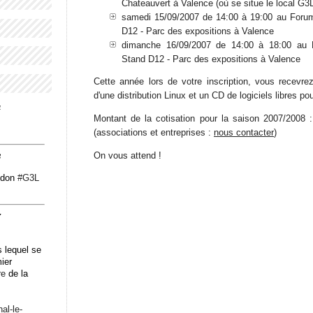
Chateauvert à Valence (où se situe le local G3
samedi 15/09/2007 de 14:00 à 19:00 au Forum
D12 - Parc des expositions à Valence
dimanche 16/09/2007 de 14:00 à 18:00 au 
Stand D12 - Parc des expositions à Valence
Cette année lors de votre inscription, vous recev
d'une distribution Linux et un CD de logiciels libres p
4
Montant de la cotisation pour la saison 2007/2008 : 
(associations et entreprises :
nous contacter
)
On vous attend !
3
odon
#
G3L
7
 lequel se
mier
re
de la
n
al-le-