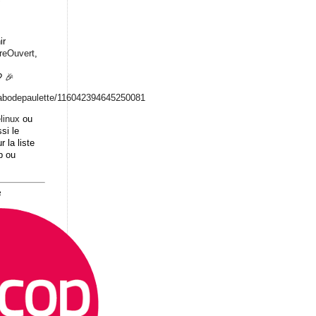
ir
breOuvert
,
 🎉
abodepaulett
e/116042394645250081
linux
ou
si le
r la liste
b ou
8