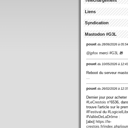
Téléchargement
Liens
Syndication
Mastodon #G3L
pouet
du 28/06/2026 à 05:5
@
jpfox
merci
#
G3L
🎁
pouet
du 10/05/2026 à 12:4
Reboot du serveur mast
...
pouet
du 26/02/2026 à 12:3
Dernier jour pour acheter
#
LeCrestois
n°6536, dans
trouve l'article sur le pre
#
Festival
du
#
LogicielLib
#
ValléeDeLaDrôme
:
[abo]
https://
le-
crestois.fr/index.php/jour