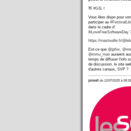
👋
#
G3L
!
Vous êtes dispo pour ven
participer au
#
FestivalLi
dans le cadre d'
#
iLoveFreeSoftwareDay
?
https://
mastouille.fr/@lel
Est-ce que
@
jpfox
,
@
me
@
mmu_man
auraient aus
temps de diffuser l'info su
de discussion, le site we
d'autres canaux, SVP ?
pouet
du 12/07/2025 à 08:2