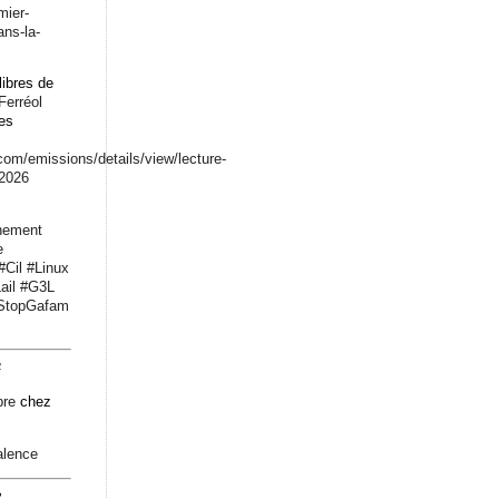
mier-
ans-la-
libres de
Ferréol
les
.com/emissions/det
ails/view/lecture-
-2026
nement
e
#
Cil
#
Linux
ail
#
G3L
StopGafam
4
bre
chez
alence
2