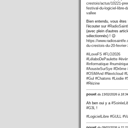
crestois/actus/10221-pre
festival-du-logiciel-libre-d
vallee
Bien entendu, vous êtes 
l'écouter sur
#
RadioSaint
(avec plein d'autres artic
sélectionnés) ! 😉
https://www.
radiosaintfe
du-crestois-du-20-fevrier
#
iLoveFS
#
FLO2026
#
LélaboDePaulette
#
évè
#
informatique
#
numériqu
#
AousteSurSye
#
Drôme
#
OSMAnd
#
Nextcloud
#
L
#
Gul
#
Chatons
#
Liodie
#
#
Rézine
pouet
du 13/02/2026 à 18:3
Ah ben oui y a
#
SoiréeLi
#
G3L
!
#
LogicielLibre
#
GULL
#
V
pouet
du 09/02/2026 à 21:2