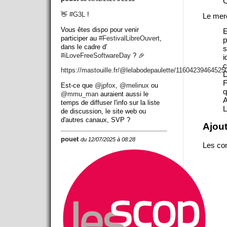
C
👋
#
G3L
!
Le mer
Vous êtes dispo pour venir
E
participer au
#
FestivalLibreOuvert
,
p
dans le cadre d'
s
#
iLoveFreeSoftwareDay
? 🎉
i
c
https://
mastouille.fr/@lelabodepaulett
e/11604239464525
D
F
Est-ce que
@
jpfox
,
@
melinux
ou
q
@
mmu_man
auraient aussi le
A
temps de diffuser l'info sur la liste
L
de discussion, le site web ou
d'autres canaux, SVP ?
Ajou
pouet
du 12/07/2025 à 08:28
Les com