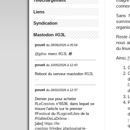
Téléchargement
malgré 
connexi
Liens
Sans f
somme 
Syndication
organis
Mastodon #G3L
Reste à
nous ai
pouet
du 28/06/2026 à 05:54
du lin
@
jpfox
merci
#
G3L
🎁
Ainsi, 
pouet
du 10/05/2026 à 12:43
C
C
Reboot du serveur mastodon
#
G3L
...
d
l
pouet
d
du 26/02/2026 à 12:37
L
Dernier jour pour acheter
P
#
LeCrestois
n°6536, dans lequel se
o
trouve l'article sur le premier
#
Festival
du
#
LogicielLibre
de la
d
#
ValléeDeLaDrôme
:
;
[abo]
https://
le-
q
crestois.fr/index.php/journ
al-le-