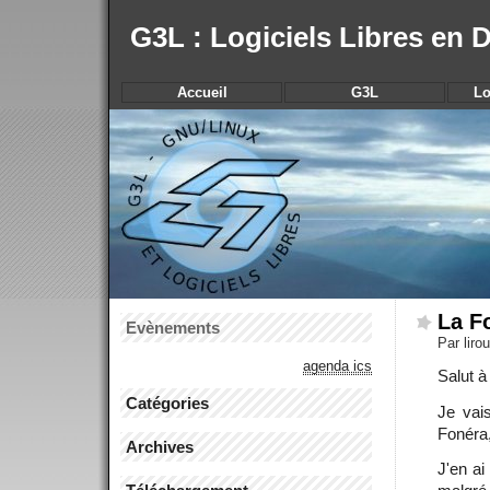
G3L : Logiciels Libres en
Accueil
G3L
Lo
La Fo
Evènements
Par liro
agenda ics
Salut à
Catégories
Je vais
Fonéra,
Archives
J'en ai