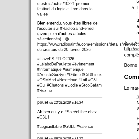
w
crestois/actus/10221-premier-
L
festival-du-logiciel-libre-dans-la-
l
vallee
u
Bien entendu, vous êtes libres de
a
l'écouter sur
#
RadioSaintFerréol
a
(avec plein d'autres articles
sélectionnés) ! 😉
A vi
https://www.
radiosaintfe.com/emissions/det
ails/view/lect
http://
du-crestois-du-20-fevrier-2026
complé
#
iLoveFS
#
FLO2026
#
LélaboDePaulette
#
évènement
Bonne l
#
informatique
#
numérique
#
AousteSurSye
#
Drôme
#
Cil
#
Linux
Comm
#
OSMAnd
#
Nextcloud
#
Lail
#
G3L
#
Gul
#
Chatons
#
Liodie
#
StopGafam
Le mard
#
Rézine
J
M
pouet
du 13/02/2026 à 18:34
s
Ah ben oui y a
#
SoiréeLibre
chez
#
G3L
!
E
p
#
LogicielLibre
#
GULL
#
Valence
s
pouet
du 09/02/2026 à 21:22