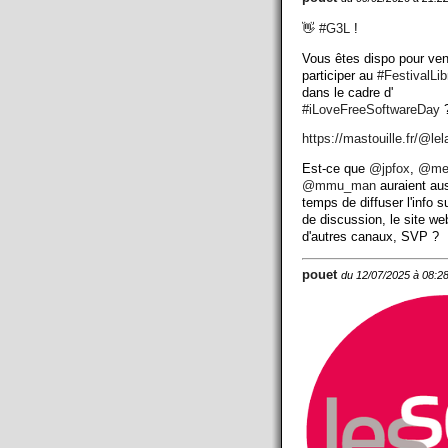
👋
#
G3L
!
Vous êtes dispo pour ven
participer au
#
FestivalLi
dans le cadre d'
#
iLoveFreeSoftwareDay
?
https://
mastouille.fr/@lel
Est-ce que
@
jpfox
,
@
me
@
mmu_man
auraient aus
temps de diffuser l'info su
de discussion, le site we
d'autres canaux, SVP ?
pouet
du 12/07/2025 à 08:2