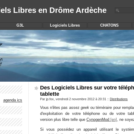
iels Libres en Drôme Ardèche
G3L
Logiciels Libres
CHATONS
Des Logiciels Libres sur votre télép
tablette
Par jp.fox, vendredi 2 novembre 2012 à 20:31
::
Distributions
agenda ics
Vous n'êtes pas assez
geek
ou téméraire pour rempla
d'exploitation de votre téléphone ou de votre tab
version plus libre telle que
CynogenMod
, ne soye
Si vous possédez un appareil utilisant le systè