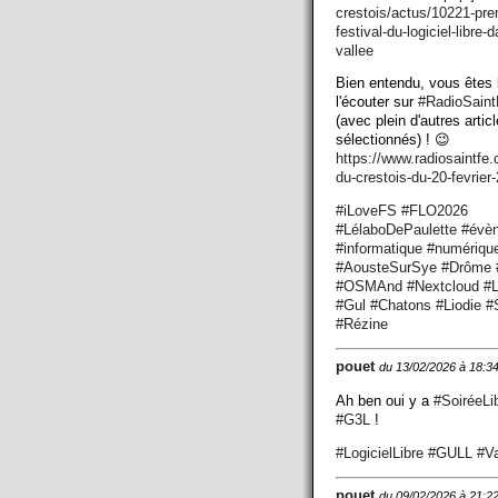
crestois/actus/10221-pre
festival-du-logiciel-libre-d
vallee
Bien entendu, vous êtes 
l'écouter sur
#
RadioSaint
(avec plein d'autres artic
sélectionnés) ! 😉
https://www.
radiosaintfe
du-crestois-du-20-fevrier
#
iLoveFS
#
FLO2026
#
LélaboDePaulette
#
évè
#
informatique
#
numériqu
#
AousteSurSye
#
Drôme
#
OSMAnd
#
Nextcloud
#
L
#
Gul
#
Chatons
#
Liodie
#
#
Rézine
pouet
du 13/02/2026 à 18:3
Ah ben oui y a
#
SoiréeLi
#
G3L
!
#
LogicielLibre
#
GULL
#
V
pouet
du 09/02/2026 à 21:2