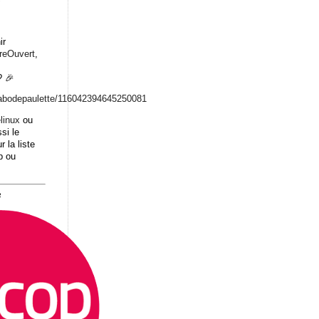
ir
breOuvert
,
 🎉
abodepaulett
e/116042394645250081
linux
ou
si le
r la liste
b ou
8