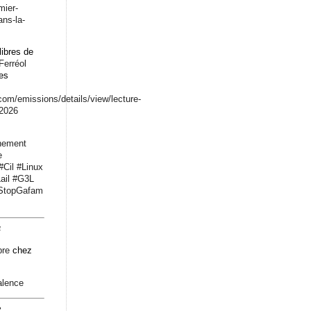
mier-
ans-la-
libres de
Ferréol
les
.com/emissions/det
ails/view/lecture-
-2026
nement
e
#
Cil
#
Linux
ail
#
G3L
StopGafam
4
bre
chez
alence
2