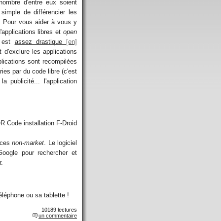
e nombre d'entre eux soient
simple de différencier les
s. Pour vous aider à vous y
applications libres et
open
s est
assez drastique
t d'exclure les applications
pplications sont recompilées
ies par du code libre (c'est
 publicité... l'application
urces
non-market
. Le logiciel
Google pour rechercher et
r.
éléphone ou sa tablette !
10189 lectures
un commentaire