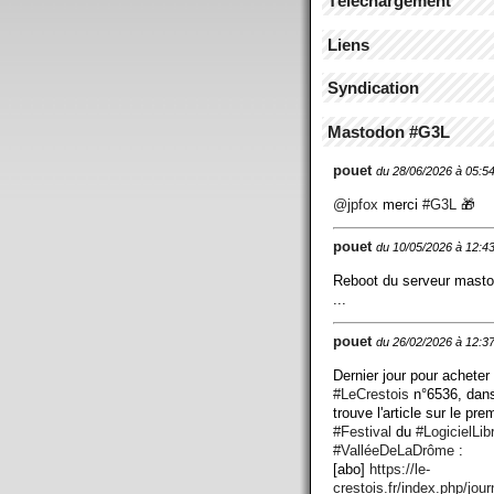
Téléchargement
Liens
Syndication
Mastodon #G3L
pouet
du 28/06/2026 à 05:5
@
jpfox
merci
#
G3L
🎁
pouet
du 10/05/2026 à 12:4
Reboot du serveur mast
...
pouet
du 26/02/2026 à 12:3
Dernier jour pour acheter
#
LeCrestois
n°6536, dans
trouve l'article sur le pre
#
Festival
du
#
LogicielLib
#
ValléeDeLaDrôme
:
[abo]
https://
le-
crestois.fr/index.php/jour