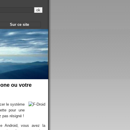
Sur ce site
hone ou votre
cer le système
lette pour une
z pas résigné !
me Android, vous avez la