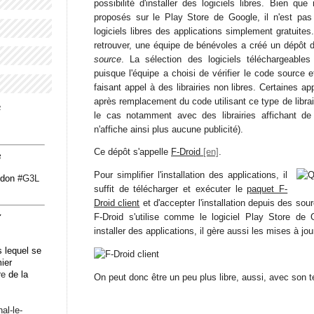
possibilité d'installer des logiciels libres. Bien qu
proposés sur le Play Store de Google, il n'est pas 
logiciels libres des applications simplement gratuite
retrouver, une équipe de bénévoles a créé un dépôt d'
source
. La sélection des logiciels téléchargeable
puisque l'équipe a choisi de vérifier le code source e
faisant appel à des librairies non libres. Certaines a
après remplacement du code utilisant ce type de librair
4
le cas notamment avec des librairies affichant de la
n'affiche ainsi plus aucune publicité).
Ce dépôt s'appelle
F-Droid
.
3
Pour simplifier l'installation des applications, il
odon
#
G3L
suffit de télécharger et exécuter le
paquet F-
Droid client
et d'accepter l'installation depuis des so
F-Droid s'utilise comme le logiciel Play Store de 
7
installer des applications, il gère aussi les mises à jou
 lequel se
mier
re
de la
On peut donc être un peu plus libre, aussi, avec son t
n
al-le-