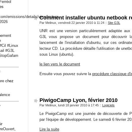
Ferréol
les
.com/emissions/det
ails/view/lecture-
Comment installer ubuntu netbook 
-2026
Par Melinux, vendredi 22 janvier 2010 à 11:24
::
Site G3L
UNR est une version particulièrement adaptée aux m
nement
G3L vous propose un document pour découvrir la
e
lancement de l'installation d'ubuntu, sur ces ordina
#
Cil
#
Linux
lecteur CD. La procédure détaille l'utilisation de unetbo
ail
#
G3L
sous Linux (ubuntu).
StopGafam
le lien vers le document
4
Ensuite vous pouvez suivre la
procédure classique d'i
bre
chez
alence
PiwigoCamp Lyon, février 2010
Par Melinux, lundi 18 janvier 2010 à 17:45
::
Logiciels
2
Le PiwigoCamp est une journée de découverte de P
par l'équipe de développement. Le samedi 6 février 20
ir
breOuvert
,
Lire la suite