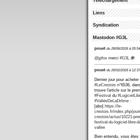
Téléchargement
Liens
Syndication
Mastodon #G3L
pouet
du 28/06/2026 à 05:5
@
jpfox
merci
#
G3L
🎁
pouet
du 26/02/2026 à 12:3
Dernier jour pour acheter
#
LeCrestois
n°6536, dans
trouve l'article sur le pre
#
Festival
du
#
LogicielLib
#
ValléeDeLaDrôme
:
[abo]
https://
le-
crestois.fr/index.php/jour
crestois/actus/10221-pre
festival-du-logiciel-libre-d
vallee
Bien entendu, vous êtes 