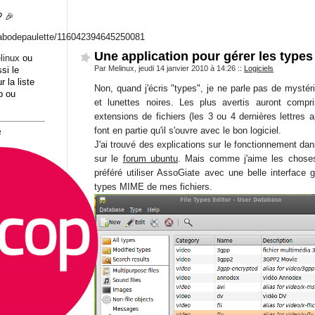
 🎉
abodepaulett
e/116042394645250081
Une application pour gérer les types 
linux
ou
Par Melinux, jeudi 14 janvier 2010 à 14:26
::
Logiciels
si le
r la liste
Non, quand j'écris "types", je ne parle pas de mys
b ou
et lunettes noires. Les plus avertis auront compri
extensions de fichiers (les 3 ou 4 dernières lettres a
font en partie qu'il s'ouvre avec le bon logiciel.
8
J'ai trouvé des explications sur le fonctionnement d
sur le
forum ubuntu
. Mais comme j'aime les choses s
préféré utiliser AssoGiate avec une belle interface 
types MIME de mes fichiers.