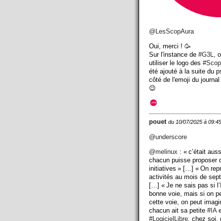
@
LesScopAura
Oui, merci ! 🥳
Sur l'instance de
#
G3L
, 
utiliser le logo des
#
Scop
été ajouté à la suite du 
côté de l'emoji du journal
😉
pouet
du 10/07/2025 à 09:4
@
underscore
@
melinux
: « c’était auss
chacun puisse proposer 
initiatives » […] « On rep
activités au mois de sep
[…] « Je ne sais pas si l’
bonne voie, mais si on p
cette voie, on peut imagi
chacun ait sa petite
#IA
e
#LogicielLibre
, chez soi, 