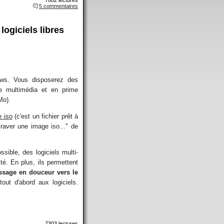
5 commentaires
logiciels libres
ows. Vous disposerez des
 le multimédia et en prime
Mo).
 iso
(c'est un fichier prêt à
raver une image iso..." de
sible, des logiciels multi-
té. En plus, ils permettent
ssage en douceur vers le
out d'abord aux logiciels.
7303 lectures