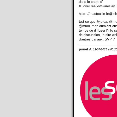
dans le cadre d'
#
iLoveFreeSoftwareDay
?
https://
mastouille.fr/@lel
Est-ce que
@
jpfox
,
@
me
@
mmu_man
auraient aus
temps de diffuser l'info su
de discussion, le site we
d'autres canaux, SVP ?
pouet
du 12/07/2025 à 08:2