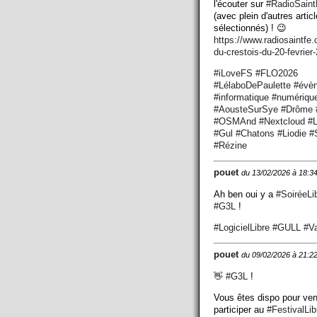
l'écouter sur
#
RadioSaint
(avec plein d'autres artic
sélectionnés) ! 😉
https://www.
radiosaintfe
du-crestois-du-20-fevrier
#
iLoveFS
#
FLO2026
#
LélaboDePaulette
#
évè
#
informatique
#
numériqu
#
AousteSurSye
#
Drôme
#
OSMAnd
#
Nextcloud
#
L
#
Gul
#
Chatons
#
Liodie
#
#
Rézine
pouet
du 13/02/2026 à 18:3
Ah ben oui y a
#
SoiréeLi
#
G3L
!
#
LogicielLibre
#
GULL
#
V
pouet
du 09/02/2026 à 21:2
👋
#
G3L
!
Vous êtes dispo pour ven
participer au
#
FestivalLi