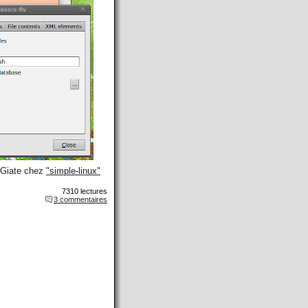
soGiate chez
"simple-linux"
7310 lectures
3 commentaires