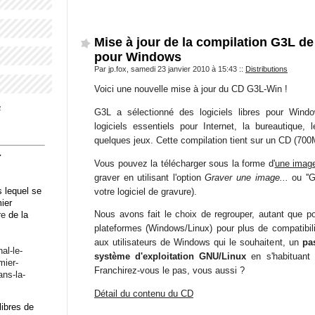
Mise à jour de la compilation G3L de 
pour Windows
Par jp.fox, samedi 23 janvier 2010 à 15:43
::
Distributions
Voici une nouvelle mise à jour du CD G3L-Win !
4
G3L a sélectionné des logiciels libres pour Wind
logiciels essentiels pour Internet, la bureautique,
quelques jeux. Cette compilation tient sur un CD (700
7
Vous pouvez la télécharger sous la forme d'
une image
graver en utilisant l'option
Graver une image...
ou ''G
 lequel se
votre logiciel de gravure).
mier
Nous avons fait le choix de regrouper, autant que pos
re
de la
plateformes (Windows/Linux) pour plus de compatibili
aux utilisateurs de Windows qui le souhaitent, un
pa
n
al-le-
système d'exploitation GNU/Linux
en s'habituant t
mier-
Franchirez-vous le pas, vous aussi ?
ans-la-
Détail du contenu du CD
libres de