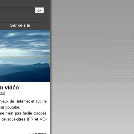
Sur ce site
en vidéo
erté
x de l'internet et l'utilité
sur youtube
.
re n'est pas facile d'accès
 de sous-titres (FR et VO)
7602 lectures