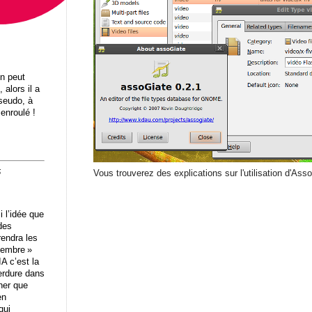
on peut
, alors il a
pseudo, à
 enroulé !
5
Vous trouverez des explications sur l'utilisation d'As
i l’idée que
des
rendra les
tembre »
IA c’est la
erdure dans
ner que
n
qui