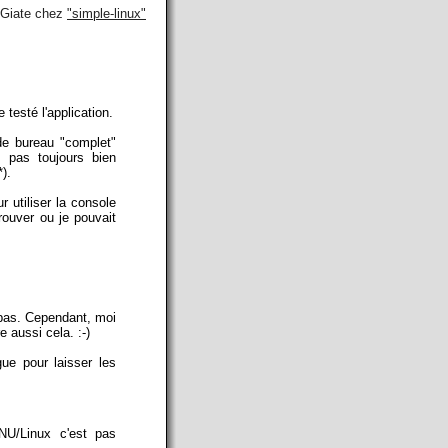
soGiate chez
"simple-linux"
testé l'application.
de bureau "complet"
pas toujours bien
).
 utiliser la console
rouver ou je pouvait
 pas. Cependant, moi
e aussi cela. :-)
ue pour laisser les
U/Linux c'est pas