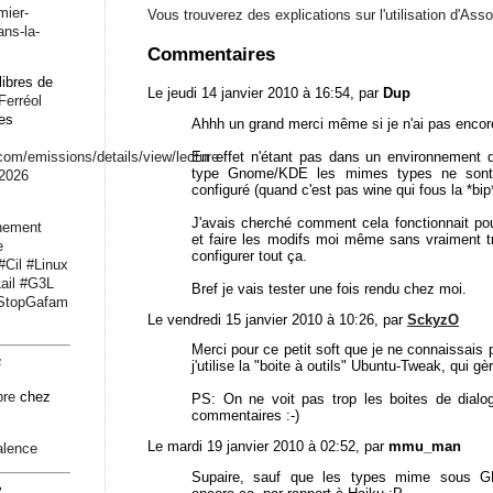
mier-
Vous trouverez des explications sur l'utilisation d'As
ans-la-
Commentaires
libres de
Le jeudi 14 janvier 2010 à 16:54, par
Dup
Ferréol
les
Ahhh un grand merci même si je n'ai pas encore 
En effet n'étant pas dans un environnement 
.com/emissions/det
ails/view/lecture-
type Gnome/KDE les mimes types ne sont 
-2026
configuré (quand c'est pas wine qui fous la *bip*
J'avais cherché comment cela fonctionnait pour
nement
et faire les modifs moi même sans vraiment t
e
configurer tout ça.
#
Cil
#
Linux
ail
#
G3L
Bref je vais tester une fois rendu chez moi.
StopGafam
Le vendredi 15 janvier 2010 à 10:26, par
SckyzO
Merci pour ce petit soft que je ne connaissais
4
j'utilise la "boite à outils" Ubuntu-Tweak, qui gèr
bre
chez
PS: On ne voit pas trop les boites de dialog
commentaires :-)
Le mardi 19 janvier 2010 à 02:52, par
mmu_man
alence
Supaire, sauf que les types mime sous GN
2