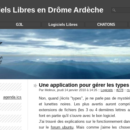
iels Libres en Drôme Ardèche
G3L
Logiciels Libres
CHATONS
Une application pour gérer les types 
Par Melinux, jeudi 14 janvier 2010 à 14:26
::
Logiciels
::
#278
::
rs
agenda ics
Non, quand j'écris "types", je ne parle pas de mys
et lunettes noires. Les plus avertis auront compri
extensions de fichiers (les 3 ou 4 dernières lettres a
font en partie qu'il s'ouvre avec le bon logiciel.
J'ai trouvé des explications sur le fonctionnement d
sur le
forum ubuntu
. Mais comme j'aime les choses s