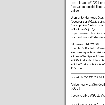
crestois/actus/10221-pre
festival-du-logiciel-libre-d
vallee
Bien entendu, vous êtes 
l'écouter sur
#
RadioSaint
(avec plein d'autres artic
sélectionnés) ! 😉
https://www.
radiosaintfe
du-crestois-du-20-fevrier
#
iLoveFS
#
FLO2026
#
LélaboDePaulette
#
évè
#
informatique
#
numériqu
#
AousteSurSye
#
Drôme
#
OSMAnd
#
Nextcloud
#
L
#
Gul
#
Chatons
#
Liodie
#
#
Rézine
pouet
du 13/02/2026 à 18:3
Ah ben oui y a
#
SoiréeLi
#
G3L
!
#
LogicielLibre
#
GULL
#
V
pouet
du 09/02/2026 à 21:2