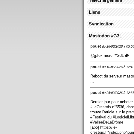
Téléchargement
Liens
Syndication
Mastodon #G3L
pouet
du 28/06/2026 à 05:5
@
jpfox
merci
#
G3L
🎁
pouet
du 10/05/2026 à 12:4
Reboot du serveur mast
...
pouet
du 26/02/2026 à 12:3
Dernier jour pour acheter
#
LeCrestois
n°6536, dans
trouve l'article sur le pre
#
Festival
du
#
LogicielLib
#
ValléeDeLaDrôme
:
[abo]
https://
le-
crestois.fr/index.php/jour