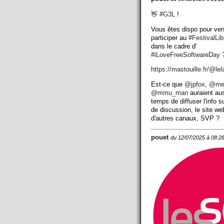
👋
#
G3L
!
Vous êtes dispo pour ven
participer au
#
FestivalLi
dans le cadre d'
#
iLoveFreeSoftwareDay
?
https://
mastouille.fr/@lel
Est-ce que
@
jpfox
,
@
me
@
mmu_man
auraient aus
temps de diffuser l'info su
de discussion, le site we
d'autres canaux, SVP ?
pouet
du 12/07/2025 à 08:2