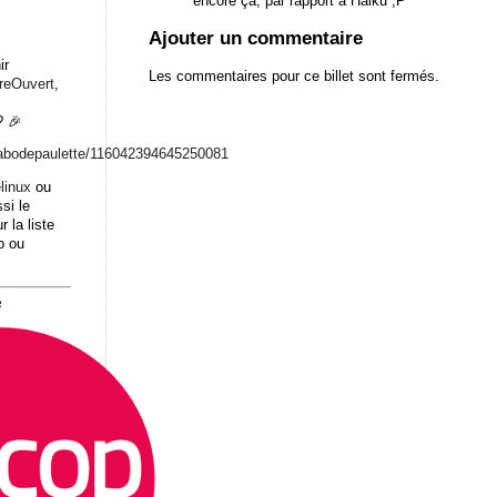
encore ça, par rapport à Haiku ;P
Ajouter un commentaire
ir
Les commentaires pour ce billet sont fermés.
breOuvert
,
 🎉
abodepaulett
e/116042394645250081
linux
ou
si le
r la liste
b ou
8