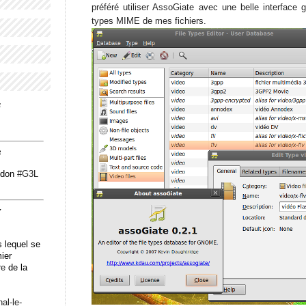
préféré utiliser AssoGiate avec une belle interface 
types MIME de mes fichiers.
4
3
odon
#
G3L
7
 lequel se
mier
re
de la
n
al-le-