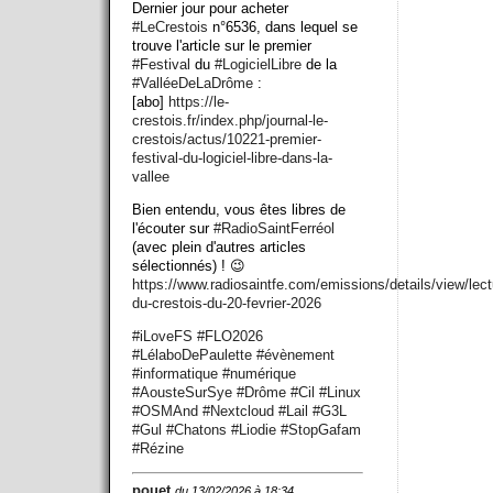
Dernier jour pour acheter
#
LeCrestois
n°6536, dans lequel se
trouve l'article sur le premier
#
Festival
du
#
LogicielLibre
de la
#
ValléeDeLaDrôme
:
[abo]
https://
le-
crestois.fr/index.php/journ
al-le-
crestois/actus/10221-premier-
festival-du-logiciel-libre-dans-la-
vallee
Bien entendu, vous êtes libres de
l'écouter sur
#
RadioSaintFerréol
(avec plein d'autres articles
sélectionnés) ! 😉
https://www.
radiosaintfe.com/emissions/det
ails/view/lect
du-crestois-du-20-fevrier-2026
#
iLoveFS
#
FLO2026
#
LélaboDePaulette
#
évènement
#
informatique
#
numérique
#
AousteSurSye
#
Drôme
#
Cil
#
Linux
#
OSMAnd
#
Nextcloud
#
Lail
#
G3L
#
Gul
#
Chatons
#
Liodie
#
StopGafam
#
Rézine
pouet
du 13/02/2026 à 18:34