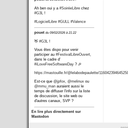
Ah ben oui y a
#
SoiréeLibre
chez
#
G3L
!
#
LogicielLibre
#
GULL
#
Valence
pouet
du 09/02/2026 à 21:22
👋
#
G3L
!
Vous êtes dispo pour venir
participer au
#
FestivalLibreOuvert
,
dans le cadre d'
#
iLoveFreeSoftwareDay
? 🎉
https://
mastouille.fr/@lelabodepaulett
e/11604239464525
Est-ce que
@
jpfox
,
@
melinux
ou
@
mmu_man
auraient aussi le
temps de diffuser l'info sur la liste
de discussion, le site web ou
d'autres canaux, SVP ?
En lire plus directement sur
Mastodon
prop