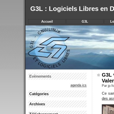
G3L : Logiciels Libres en
Accueil
G3L
Lo
G3L 
Evènements
Vale
agenda ics
Par jp.
Ce sam
Catégories
des ass
Archives