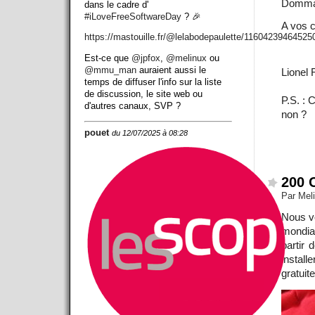
Dommag
dans le cadre d'
#
iLoveFreeSoftwareDay
? 🎉
A vos c
https://
mastouille.fr/@lelabodepaulett
e/11604239464525
Est-ce que
@
jpfox
,
@
melinux
ou
@
mmu_man
auraient aussi le
Lionel
temps de diffuser l'info sur la liste
de discussion, le site web ou
P.S. : 
d'autres canaux, SVP ?
non ?
pouet
du 12/07/2025 à 08:28
200 
Par Mel
Nous vo
mondia
partir 
instal
gratuit