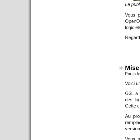
Le publ
Vous p
OpenOf
logiciel
Regarde
Mise
Par jp.
Voici u
G3L a 
des log
Cette c
Au pro
rempla
version
Vous p