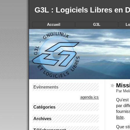
G3L : Logiciels Libres en
Accueil
G3L
Lo
Miss
Evènements
Par Mel
agenda ics
Qu'est 
par dif
Catégories
fournis
liste
.
Archives
Que sti