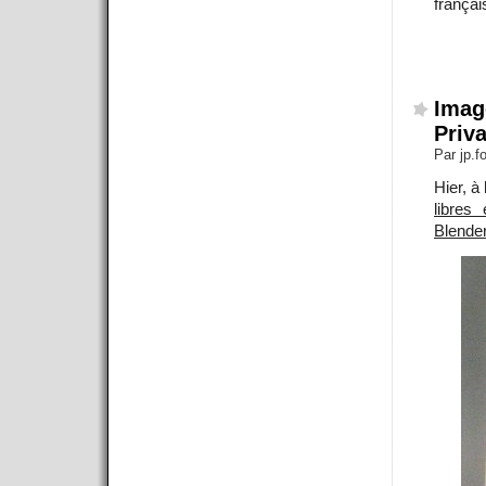
frança
Image
Priv
Par jp.
Hier, à
libres
Blende