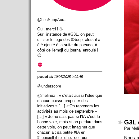
@
LesScopAura
Oui, merci ! 🥳
Sur l'instance de
#
G3L
, on peut
utiliser le logo des
#
Scop
, alors il a
été ajouté à la suite du pseudo, à
côté de l'emoji du journal enroulé !
😉
pouet
du 10/07/2025 à 09:45
@
underscore
@
melinux
: « c’était aussi l’idée que
chacun puisse proposer des
initiatives » […] « On reprendra les
activités au mois de septembre »
[…] « Je ne sais pas si l’IA c’est la
G3L 
bonne voie, mais si on perdure dans
cette voie, on peut imaginer que
Par Mel
chacun ait sa petite
#IA
en
Nous re
#LogicielLibre
, chez soi, qui