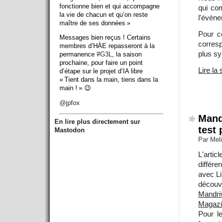
fonctionne bien et qui accompagne
qui co
la vie de chacun et qu’on reste
l'évèn
maître de ses données »
Pour c
Messages bien reçus ! Certains
corres
membres d’HÀE repasseront à la
plus sy
permanence
#G3L
, la saison
prochaine, pour faire un point
Lire la 
d’étape sur le projet d’IA libre
« Tient dans la main, tiens dans la
main ! » 😉
@
jpfox
Mand
En lire plus directement sur
test
Mastodon
Par Mel
L'arti
différe
avec Li
découvr
Mandr
Magazi
Pour l