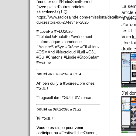
l'écouter sur
#
RadioSaintFerréol
La sema
(avec plein d'autres articles
article
sélectionnés) ! 😉
https://www.
radiosaintfe.com/emissions/det
ails/view/lect
"univers
du-crestois-du-20-fevrier-2026
J'ai do
test. Il
#
iLoveFS
#
FLO2026
Voici
le
#
LélaboDePaulette
#
évènement
#
informatique
#
numérique
Une foi
#
AousteSurSye
#
Drôme
#
Cil
#
Linux
droite 
#
OSMAnd
#
Nextcloud
#
Lail
#
G3L
#
Gul
#
Chatons
#
Liodie
#
StopGafam
#
Rézine
pouet
du 13/02/2026 à 18:34
Ah ben oui y a
#
SoiréeLibre
chez
#
G3L
!
J'ai do
#
LogicielLibre
#
GULL
#
Valence
pouet
du 09/02/2026 à 21:22
👋
#
G3L
!
Vous êtes dispo pour venir
participer au
#
FestivalLibreOuvert
,