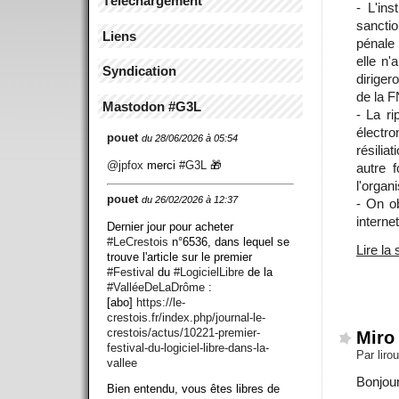
Téléchargement
- L'ins
sanctio
Liens
pénale 
elle n'
Syndication
diriger
de la 
Mastodon #G3L
- La ri
électr
pouet
du 28/06/2026 à 05:54
résilia
@
jpfox
merci
#
G3L
🎁
autre f
l'orga
pouet
du 26/02/2026 à 12:37
- On ob
internet
Dernier jour pour acheter
#
LeCrestois
n°6536, dans lequel se
Lire la 
trouve l'article sur le premier
#
Festival
du
#
LogicielLibre
de la
#
ValléeDeLaDrôme
:
[abo]
https://
le-
crestois.fr/index.php/journ
al-le-
crestois/actus/10221-premier-
Miro 
festival-du-logiciel-libre-dans-la-
Par liro
vallee
Bonjour
Bien entendu, vous êtes libres de