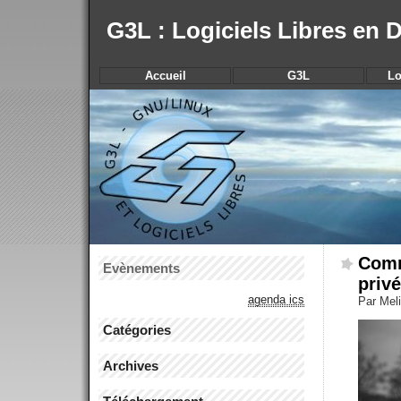
G3L : Logiciels Libres en
Accueil
G3L
Lo
Comm
Evènements
priv
agenda ics
Par Meli
Catégories
Archives