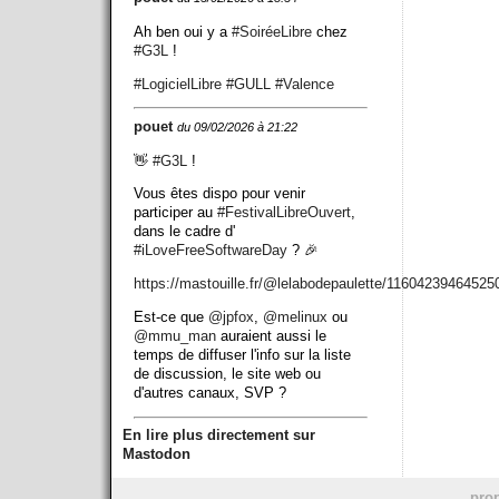
Ah ben oui y a
#
SoiréeLibre
chez
#
G3L
!
#
LogicielLibre
#
GULL
#
Valence
pouet
du 09/02/2026 à 21:22
👋
#
G3L
!
Vous êtes dispo pour venir
participer au
#
FestivalLibreOuvert
,
dans le cadre d'
#
iLoveFreeSoftwareDay
? 🎉
https://
mastouille.fr/@lelabodepaulett
e/11604239464525
Est-ce que
@
jpfox
,
@
melinux
ou
@
mmu_man
auraient aussi le
temps de diffuser l'info sur la liste
de discussion, le site web ou
d'autres canaux, SVP ?
En lire plus directement sur
Mastodon
prop