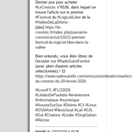
Dernier jour pour acheter
#
LeCrestois
n°6536, dans lequel se
trouve l'article sur le premier
#
Festival
du
#
LogicielLibre
de la
#
ValléeDeLaDrôme
:
[abo]
https://
le-
crestois.fr/index.php/journ
al-le-
crestois/actus/10221-premier-
festival-du-logiciel-libre-dans-la-
vallee
Bien entendu, vous êtes libres de
l'écouter sur
#
RadioSaintFerréol
(avec plein d'autres articles
sélectionnés) ! 😉
https://www.
radiosaintfe.com/emissions/det
ails/view/lect
du-crestois-du-20-fevrier-2026
#
iLoveFS
#
FLO2026
#
LélaboDePaulette
#
évènement
#
informatique
#
numérique
#
AousteSurSye
#
Drôme
#
Cil
#
Linux
#
OSMAnd
#
Nextcloud
#
Lail
#
G3L
#
Gul
#
Chatons
#
Liodie
#
StopGafam
#
Rézine
pouet
du 13/02/2026 à 18:34