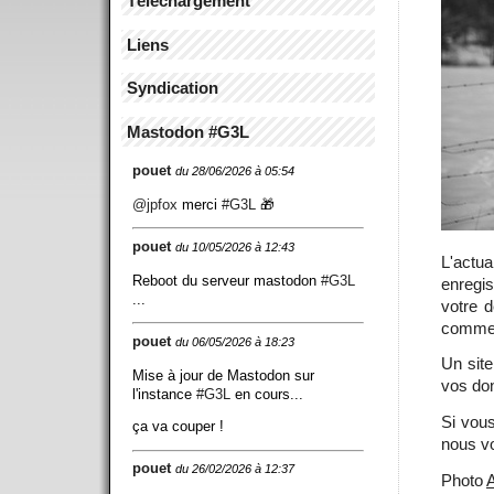
Téléchargement
Liens
Syndication
Mastodon #G3L
pouet
du 28/06/2026 à 05:54
@
jpfox
merci
#
G3L
🎁
pouet
du 10/05/2026 à 12:43
L'actu
Reboot du serveur mastodon
#
G3L
enregis
...
votre d
commen
pouet
du 06/05/2026 à 18:23
Un site
Mise à jour de Mastodon sur
vos don
l'instance
#
G3L
en cours...
Si vou
ça va couper !
nous vo
pouet
du 26/02/2026 à 12:37
Photo