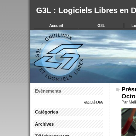
G3L : Logiciels Libres en
Accueil
G3L
Lo
Prés
Evènements
Octo
agenda ics
Par Meli
Catégories
Archives