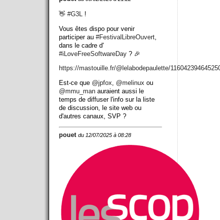
👋
#
G3L
!
Vous êtes dispo pour venir
participer au
#
FestivalLibreOuvert
,
dans le cadre d'
#
iLoveFreeSoftwareDay
? 🎉
https://
mastouille.fr/@lelabodepaulett
e/11604239464525
Est-ce que
@
jpfox
,
@
melinux
ou
@
mmu_man
auraient aussi le
temps de diffuser l'info sur la liste
de discussion, le site web ou
d'autres canaux, SVP ?
pouet
du 12/07/2025 à 08:28