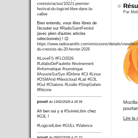
crestois/actus/10221-premier-
Résu
festival-du-logiciel-libre-dans-la-
Par Meli
vallee
Bien entendu, vous êtes libres de
l'écouter sur
#
RadioSaintFerréol
(avec plein d'autres articles
sélectionnés) ! 😉
https://www.
radiosaintfe.com/emissions/det
ails/view/lect
du-crestois-du-20-fevrier-2026
#
iLoveFS
#
FLO2026
#
LélaboDePaulette
#
évènement
#
informatique
#
numérique
#
AousteSurSye
#
Drôme
#
Cil
#
Linux
#
OSMAnd
#
Nextcloud
#
Lail
#
G3L
#
Gul
#
Chatons
#
Liodie
#
StopGafam
#
Rézine
pouet
Mozill
du 13/02/2026 à 18:34
pourta
Ah ben oui y a
#
SoiréeLibre
chez
#
G3L
!
Lire la 
#
LogicielLibre
#
GULL
#
Valence
pouet
du 09/02/2026 à 21:22