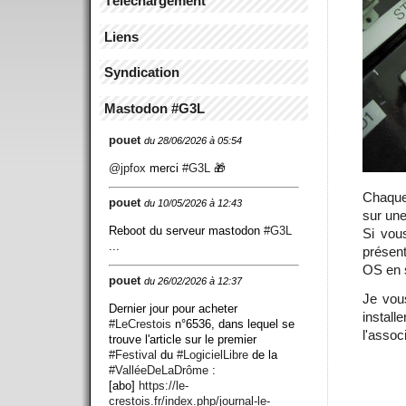
Téléchargement
Liens
Syndication
Mastodon #G3L
pouet
du 28/06/2026 à 05:54
@
jpfox
merci
#
G3L
🎁
Chaque 
pouet
du 10/05/2026 à 12:43
sur une
Reboot du serveur mastodon
#
G3L
Si vou
...
présent
OS en 
pouet
du 26/02/2026 à 12:37
Je vous
Dernier jour pour acheter
instal
#
LeCrestois
n°6536, dans lequel se
l'assoc
trouve l'article sur le premier
#
Festival
du
#
LogicielLibre
de la
#
ValléeDeLaDrôme
:
[abo]
https://
le-
crestois.fr/index.php/journ
al-le-