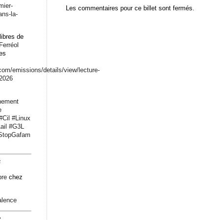
mier-
Les commentaires pour ce billet sont fermés.
ans-la-
libres de
Ferréol
les
.com/emissions/det
ails/view/lecture-
-2026
nement
e
#
Cil
#
Linux
ail
#
G3L
StopGafam
4
bre
chez
alence
2