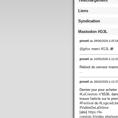
Téléchargement
Liens
Syndication
Mastodon #G3L
pouet
du 28/06/2026 à 05:5
@
jpfox
merci
#
G3L
🎁
pouet
du 10/05/2026 à 12:4
Reboot du serveur mast
...
pouet
du 26/02/2026 à 12:3
Dernier jour pour acheter
#
LeCrestois
n°6536, dans
trouve l'article sur le pre
#
Festival
du
#
LogicielLib
#
ValléeDeLaDrôme
:
[abo]
https://
le-
crestois.fr/index.php/jour