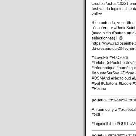
crestois/actus/10221-pre
festival-du-logiciel-libre-d
vallee
Bien entendu, vous êtes 
l'écouter sur
#
RadioSaint
(avec plein d'autres artic
sélectionnés) ! 😉
https://www.
radiosaintfe
du-crestois-du-20-fevrier
#
iLoveFS
#
FLO2026
#
LélaboDePaulette
#
évè
#
informatique
#
numériqu
#
AousteSurSye
#
Drôme
#
OSMAnd
#
Nextcloud
#
L
#
Gul
#
Chatons
#
Liodie
#
#
Rézine
pouet
du 13/02/2026 à 18:3
Ah ben oui y a
#
SoiréeLi
#
G3L
!
#
LogicielLibre
#
GULL
#
V
pouet
du 09/02/2026 à 21:2