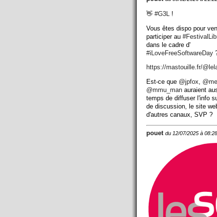
👋
#
G3L
!
Vous êtes dispo pour ven
participer au
#
FestivalLi
dans le cadre d'
#
iLoveFreeSoftwareDay
?
https://
mastouille.fr/@lel
Est-ce que
@
jpfox
,
@
me
@
mmu_man
auraient aus
temps de diffuser l'info su
de discussion, le site we
d'autres canaux, SVP ?
pouet
du 12/07/2025 à 08:2