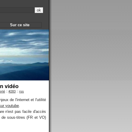
Sur ce site
en vidéo
erté
::
#283
::
rss
x de l'internet et l'utilité
sur youtube
.
re n'est pas facile d'accès
 de sous-titres (FR et VO)