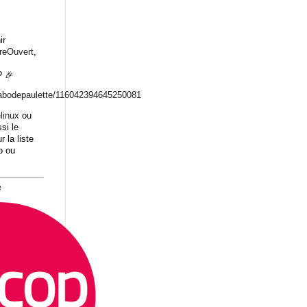
ir
breOuvert
,
 🎉
abodepaulett
e/116042394645250081
linux
ou
si le
r la liste
b ou
8