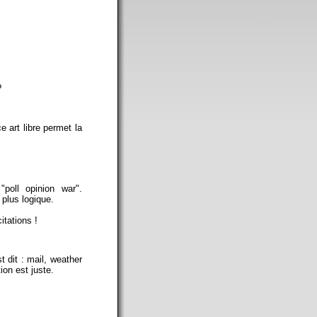
?
e art libre permet la
poll opinion war".
 plus logique.
itations !
t dit : mail, weather
on est juste.