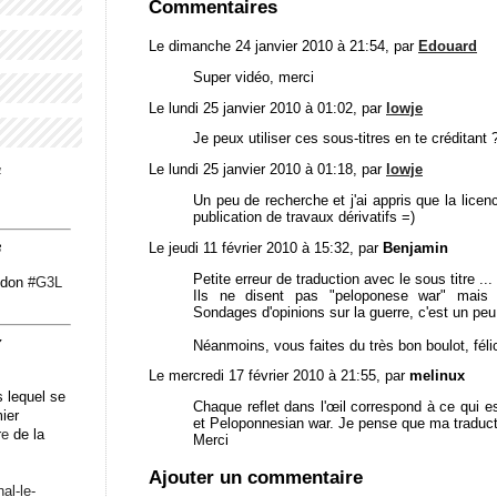
Commentaires
Le dimanche 24 janvier 2010 à 21:54, par
Edouard
Super vidéo, merci
Le lundi 25 janvier 2010 à 01:02, par
lowje
Je peux utiliser ces sous-titres en te créditant 
Le lundi 25 janvier 2010 à 01:18, par
lowje
4
Un peu de recherche et j'ai appris que la licenc
publication de travaux dérivatifs =)
Le jeudi 11 février 2010 à 15:32, par
Benjamin
3
Petite erreur de traduction avec le sous titre ...
odon
#
G3L
Ils ne disent pas "peloponese war" mais "
Sondages d'opinions sur la guerre, c'est un peu
Néanmoins, vous faites du très bon boulot, félic
7
Le mercredi 17 février 2010 à 21:55, par
melinux
 lequel se
Chaque reflet dans l'œil correspond à ce qui es
mier
et Peloponnesian war. Je pense que ma traducti
re
de la
Merci
Ajouter un commentaire
n
al-le-